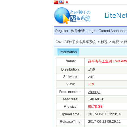
Register
-
账号申请
-
Login
-
Torrent Announce
Csze BT种子发布共享系统
->
影视
->
电视
-> 薛
Information
Name:
薛平贵与王宝钏 Love Amongst
Distribution:
足迹
Software:
zuji
View:
119
From member:
zhongzi
seed size:
140.68 KB
File size:
95.78 GB
Upload time:
2017-08-01 13:23:14
ReleaseTime:
2017-06-22 09:29:11