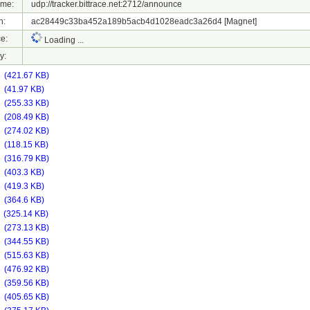
ame:
udp://tracker.bittrace.net:2712/announce
h:
ac28449c33ba452a189b5acb4d1028eadc3a26d4
[Magnet]
e:
Loading ...
y:
f
(421.67 KB)
f
(41.97 KB)
f
(255.33 KB)
f
(208.49 KB)
f
(274.02 KB)
f
(118.15 KB)
f
(316.79 KB)
f
(403.3 KB)
f
(419.3 KB)
f
(364.6 KB)
f
(325.14 KB)
f
(273.13 KB)
f
(344.55 KB)
f
(515.63 KB)
f
(476.92 KB)
f
(359.56 KB)
f
(405.65 KB)