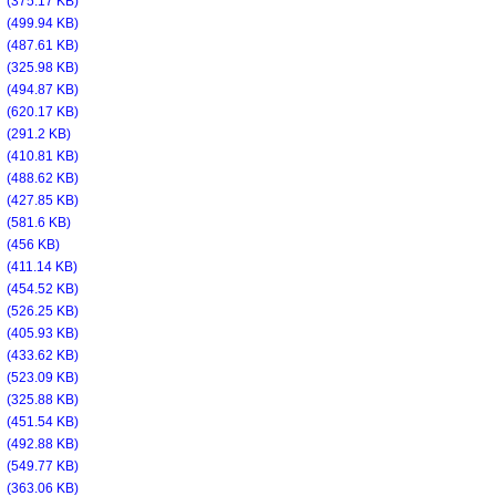
f
(375.17 KB)
f
(499.94 KB)
f
(487.61 KB)
f
(325.98 KB)
f
(494.87 KB)
f
(620.17 KB)
f
(291.2 KB)
f
(410.81 KB)
f
(488.62 KB)
f
(427.85 KB)
f
(581.6 KB)
f
(456 KB)
f
(411.14 KB)
f
(454.52 KB)
f
(526.25 KB)
f
(405.93 KB)
f
(433.62 KB)
f
(523.09 KB)
f
(325.88 KB)
f
(451.54 KB)
f
(492.88 KB)
f
(549.77 KB)
f
(363.06 KB)