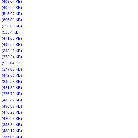
f
(408.04 KB)
f
(402.22 KB)
f
(515.97 KB)
f
(606.01 KB)
f
(356.88 KB)
f
(523.4 KB)
f
(471.65 KB)
f
(492.59 KB)
f
(283.48 KB)
f
(373.24 KB)
f
(511.04 KB)
f
(377.02 KB)
f
(472.66 KB)
f
(399.58 KB)
f
(421.85 KB)
f
(376.79 KB)
f
(482.87 KB)
f
(496.87 KB)
f
(476.22 KB)
f
(420.93 KB)
f
(358.84 KB)
f
(488.17 KB)
f
(385.08 KB)