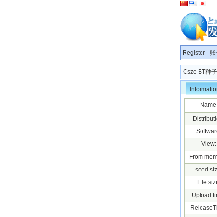
Register
-
账
Csze BT
Informatio
Name
Distributi
Softwar
View:
From mem
seed siz
File siz
Upload ti
ReleaseT