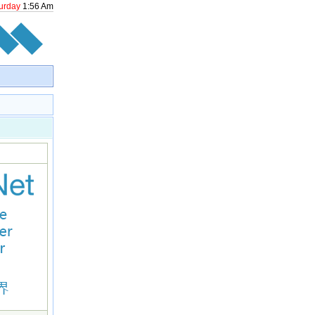
urday
1
:
56
Am