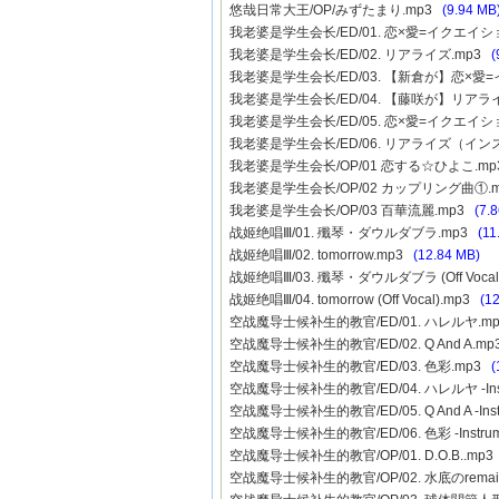
悠哉日常大王/OP/みずたまり.mp3
(9.94 MB
我老婆是学生会长/ED/01. 恋×愛=イクエイシ
我老婆是学生会长/ED/02. リアライズ.mp3
(
我老婆是学生会长/ED/03. 【新倉が】恋×
我老婆是学生会长/ED/04. 【藤咲が】リア
我老婆是学生会长/ED/05. 恋×愛=イクエイシ
我老婆是学生会长/ED/06. リアライズ（インス
我老婆是学生会长/OP/01 恋する☆ひよこ.m
我老婆是学生会长/OP/02 カップリング曲①.
我老婆是学生会长/OP/03 百華流麗.mp3
(7.
战姬绝唱Ⅲ/01. 殲琴・ダウルダブラ.mp3
(11
战姬绝唱Ⅲ/02. tomorrow.mp3
(12.84 MB)
战姬绝唱Ⅲ/03. 殲琴・ダウルダブラ (Off Vocal
战姬绝唱Ⅲ/04. tomorrow (Off Vocal).mp3
(1
空战魔导士候补生的教官/ED/01. ハレルヤ.m
空战魔导士候补生的教官/ED/02. Q And A.m
空战魔导士候补生的教官/ED/03. 色彩.mp3
(
空战魔导士候补生的教官/ED/04. ハレルヤ -Instr
空战魔导士候补生的教官/ED/05. Q And A -Inst
空战魔导士候补生的教官/ED/06. 色彩 -Instrum
空战魔导士候补生的教官/OP/01. D.O.B..mp
空战魔导士候补生的教官/OP/02. 水底のremai