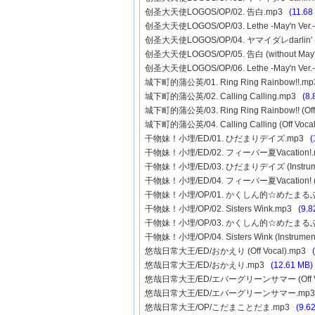
创圣大天使LOGOS/OP/02. 告白.mp3
(11.68
创圣大天使LOGOS/OP/03. Lethe -May'n Ver
创圣大天使LOGOS/OP/04. ヤマイダレdarlin' (w
创圣大天使LOGOS/OP/05. 告白 (without May
创圣大天使LOGOS/OP/06. Lethe -May'n Ver.- 
城下町的蒲公英/01. Ring Ring Rainbow!!.m
城下町的蒲公英/02. Calling Calling.mp3
(8.
城下町的蒲公英/03. Ring Ring Rainbow!! (Off 
城下町的蒲公英/04. Calling Calling (Off Voca
干物妹！小埋/ED/01. ひだまりデイズ.mp3
(
干物妹！小埋/ED/02. フィーバー夏Vacation!
干物妹！小埋/ED/03. ひだまりデイズ (Instrum
干物妹！小埋/ED/04. フィーバー夏Vacation! (In
干物妹！小埋/OP/01. かくしん的☆めたま
干物妹！小埋/OP/02. Sisters Wink.mp3
(9.8
干物妹！小埋/OP/03. かくしん的☆めたまるふぉ～ぜ
干物妹！小埋/OP/04. Sisters Wink (Instrume
悠哉日常大王/ED/おかえり (Off Vocal).mp3
悠哉日常大王/ED/おかえり.mp3
(12.61 MB)
悠哉日常大王/ED/エバーグリーンサマー (Off Vo
悠哉日常大王/ED/エバーグリーンサマー.mp
悠哉日常大王/OP/こだまことだま.mp3
(9.6