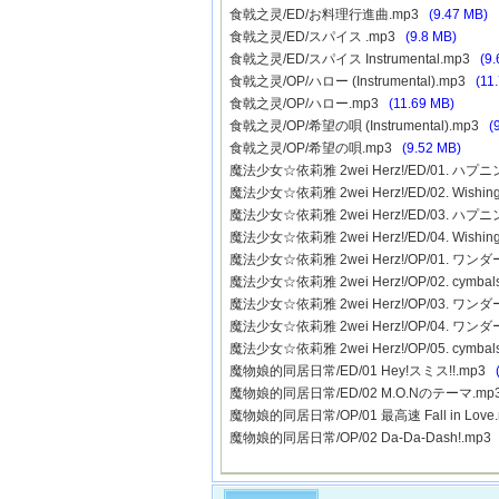
食戟之灵/ED/お料理行進曲.mp3
(9.47 MB)
食戟之灵/ED/スパイス .mp3
(9.8 MB)
食戟之灵/ED/スパイス Instrumental.mp3
(9
食戟之灵/OP/ハロー (Instrumental).mp3
(11
食戟之灵/OP/ハロー.mp3
(11.69 MB)
食戟之灵/OP/希望の唄 (Instrumental).mp3
(
食戟之灵/OP/希望の唄.mp3
(9.52 MB)
魔法少女☆依莉雅 2wei Herz!/ED/01. 
魔法少女☆依莉雅 2wei Herz!/ED/02. Wishing
魔法少女☆依莉雅 2wei Herz!/ED/03. ハプニ
魔法少女☆依莉雅 2wei Herz!/ED/04. Wishing d
魔法少女☆依莉雅 2wei Herz!/OP/01. ワ
魔法少女☆依莉雅 2wei Herz!/OP/02. cymbals 
魔法少女☆依莉雅 2wei Herz!/OP/03. ワンダーステ
魔法少女☆依莉雅 2wei Herz!/OP/04. ワンダース
魔法少女☆依莉雅 2wei Herz!/OP/05. cymbals wi
魔物娘的同居日常/ED/01 Hey!スミス!!.mp3
魔物娘的同居日常/ED/02 M.O.Nのテーマ.m
魔物娘的同居日常/OP/01 最高速 Fall in Lov
魔物娘的同居日常/OP/02 Da-Da-Dash!.mp