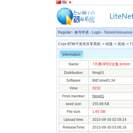
Register
-
账号申请
-
Login
-
Torrent Announce
Csze BT种子发布共享系统
->
动漫
->
其他
-> 
Information
Name:
7月番OPED合集.torrent
Distribution:
Ning01
Software:
BitComet/1.34
View:
3232
From member:
Ning01
seed size:
155.88 KB
File size:
1.65 GB
Upload time:
2015-09-30 02:58:24
ReleaseTime:
2015-09-30 03:06:16