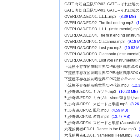
GATE 奇幻自卫队/OP/02. GATE～それは暁のよ
GATE 奇幻自卫队/OP/03. GATE～それは暁のよう
OVERLOAD/ED/01. L.L.L..mp3
(8.39 MB)
OVERLOAD/ED/02. The first ending.mp3
(1
OVERLOAD/ED/03. L.L.L. (Instrumental).m
OVERLOAD/ED/04. The first ending (Instru
OVERLOAD/OP/01. Clattanoia.mp3
(9.18 
OVERLOAD/OP/02. Lost you.mp3
(10.83 M
OVERLOAD/OP/03. Clattanoia (Instrument
OVERLOAD/OP/04. Lost you (Instrumental
下流梗不存在的灰暗世界/OP/B地区戦隊SOX (off v
下流梗不存在的灰暗世界/OP/B地区戦隊SOX.
下流梗不存在的灰暗世界/OP/花筵 (off vocal ve
下流梗不存在的灰暗世界/OP/花筵.mp3
(12.
乱步奇谭/ED/01. ミカヅキ.mp3
(10.23 MB)
乱步奇谭/ED/02. ミカヅキ -street弾き語りver
乱步奇谭/OP/01. スピードと摩擦.mp3
(8.26
乱步奇谭/OP/02. 風邪.mp3
(4.59 MB)
乱步奇谭/OP/03. 名前.mp3
(13.77 MB)
乱步奇谭/OP/04. スピードと摩擦 (Acoustic Ve
六花的勇者/ED/01. Dance in the Fake.mp3
六花的勇者/ED/01. Nameless Heart.mp3
(8