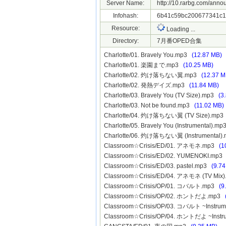
Server Name:
http://10.rarbg.com/anno
Infohash:
6b41c59bc200677341c1
Resource:
Loading ...
Directory:
7月番OPED合集
Charlotte/01. Bravely You.mp3
(12.87 MB)
Charlotte/01. 楽園まで.mp3
(10.25 MB)
Charlotte/02. 灼け落ちない翼.mp3
(12.37 M
Charlotte/02. 発熱デイズ.mp3
(11.84 MB)
Charlotte/03. Bravely You (TV Size).mp3
(3
Charlotte/03. Not be found.mp3
(11.02 MB)
Charlotte/04. 灼け落ちない翼 (TV Size).mp
Charlotte/05. Bravely You (Instrumental).m
Charlotte/06. 灼け落ちない翼 (Instrumental
Classroom☆Crisis/ED/01. アネモネ.mp3
(1
Classroom☆Crisis/ED/02. YUMENOKI.mp
Classroom☆Crisis/ED/03. pastel.mp3
(9.7
Classroom☆Crisis/ED/04. アネモネ (TV Mi
Classroom☆Crisis/OP/01. コバルト.mp3
(9
Classroom☆Crisis/OP/02. ホントだよ.mp3
Classroom☆Crisis/OP/03. コバルト ~Instru
Classroom☆Crisis/OP/04. ホントだよ ~Inst