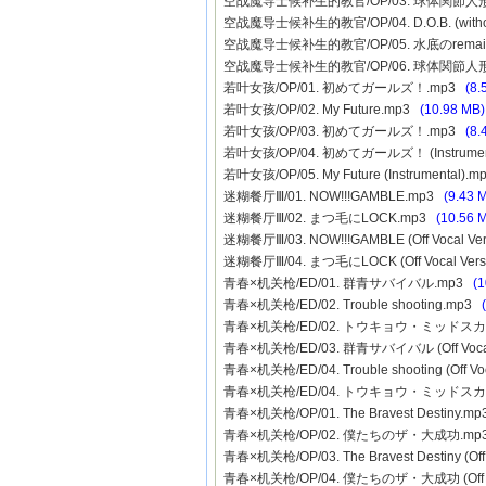
空战魔导士候补生的教官/OP/03. 球体関節人
空战魔导士候补生的教官/OP/04. D.O.B. (withou
空战魔导士候补生的教官/OP/05. 水底のremains (w
空战魔导士候补生的教官/OP/06. 球体関節人形の夜 (
若叶女孩/OP/01. 初めてガールズ！.mp3
(8.
若叶女孩/OP/02. My Future.mp3
(10.98 MB)
若叶女孩/OP/03. 初めてガールズ！.mp3
(8.
若叶女孩/OP/04. 初めてガールズ！ (Instrumen
若叶女孩/OP/05. My Future (Instrumental).
迷糊餐厅Ⅲ/01. NOW!!!GAMBLE.mp3
(9.43 
迷糊餐厅Ⅲ/02. まつ毛にLOCK.mp3
(10.56 
迷糊餐厅Ⅲ/03. NOW!!!GAMBLE (Off Vocal Ve
迷糊餐厅Ⅲ/04. まつ毛にLOCK (Off Vocal Ver
青春×机关枪/ED/01. 群青サバイバル.mp3
(1
青春×机关枪/ED/02. Trouble shooting.mp3
青春×机关枪/ED/02. トウキョウ・ミッドスカ
青春×机关枪/ED/03. 群青サバイバル (Off Vocal
青春×机关枪/ED/04. Trouble shooting (Off Vo
青春×机关枪/ED/04. トウキョウ・ミッドスカイ (Of
青春×机关枪/OP/01. The Bravest Destiny.m
青春×机关枪/OP/02. 僕たちのザ・大成功.m
青春×机关枪/OP/03. The Bravest Destiny (Off
青春×机关枪/OP/04. 僕たちのザ・大成功 (Off Vo