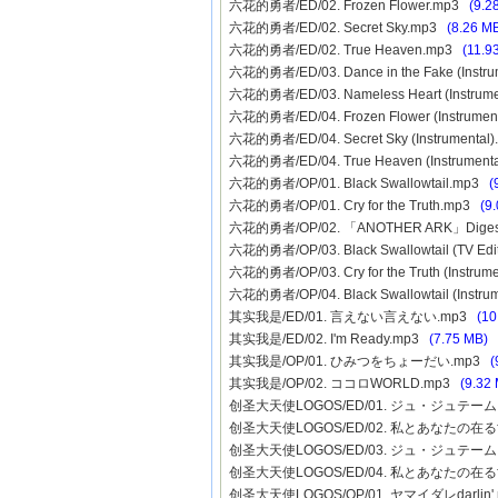
六花的勇者/ED/02. Frozen Flower.mp3
(9.2
六花的勇者/ED/02. Secret Sky.mp3
(8.26 M
六花的勇者/ED/02. True Heaven.mp3
(11.9
六花的勇者/ED/03. Dance in the Fake (Instr
六花的勇者/ED/03. Nameless Heart (Instrum
六花的勇者/ED/04. Frozen Flower (Instrume
六花的勇者/ED/04. Secret Sky (Instrumenta
六花的勇者/ED/04. True Heaven (Instrument
六花的勇者/OP/01. Black Swallowtail.mp3
(
六花的勇者/OP/01. Cry for the Truth.mp3
(9
六花的勇者/OP/02. 「ANOTHER ARK」Dige
六花的勇者/OP/03. Black Swallowtail (TV Ed
六花的勇者/OP/03. Cry for the Truth (Instrum
六花的勇者/OP/04. Black Swallowtail (Instru
其实我是/ED/01. 言えない言えない.mp3
(10
其实我是/ED/02. I'm Ready.mp3
(7.75 MB)
其实我是/OP/01. ひみつをちょーだい.mp3
(
其实我是/OP/02. ココロWORLD.mp3
(9.32
创圣大天使LOGOS/ED/01. ジュ・ジュテ
创圣大天使LOGOS/ED/02. 私とあなたの在
创圣大天使LOGOS/ED/03. ジュ・ジュテーム・コ
创圣大天使LOGOS/ED/04. 私とあなたの在る世界 -
创圣大天使LOGOS/OP/01. ヤマイダレdarlin'