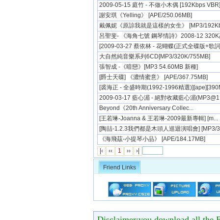
2009-05-15 庭竹 - 不做小木偶 [192Kbps VBR
謝安琪《Yelling》 [APE/250.06MB]
戴佩妮《原諒我就是這樣的女生》 [MP3/192Kbps
呂聖斐- 《海角七號 鋼琴情詩》2008-12 320K高
[2009-03-27 蔡依林 - 花蝴蝶(正式全碟版+歌詞.
大自然純音樂系列6CD[MP3/320K/755MB]
張智成 -《暗戀》[MP3 54.60MB 新種]
[爵士天碟] 《濃情蜜意》 [APE/367.75MB]
[裘海正 - 全盛時期(1992-1996精選)][ape][390
2009-03-17 藍心湄 - 絕對收藏藍心湄(MP3@1..
Beyond《20th Anniversary Collec...
[王若琳-Joanna & 王若琳-2009最新專輯] [m...
[陶喆-1.2.3我們都是木頭人巡迴演唱會] [MP3/32.
《海飛茲-小提琴小品》 [APE/184.17MB]
|‹
‹‹
1
››
›|
Friend Links
Disclaimer:you download all the B