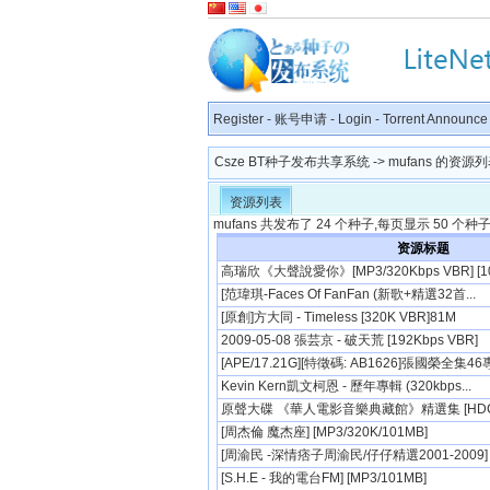
Register
-
账号申请
-
Login
-
Torrent Announce
Csze BT种子发布共享系统
-> mufans 的资源
资源列表
mufans 共发布了 24 个种子,每页显示 50 个种子.
资源标题
高瑞欣《大聲說愛你》[MP3/320Kbps VBR] [1
[范瑋琪-Faces Of FanFan (新歌+精選32首...
[原創]方大同 - Timeless [320K VBR]81M
2009-05-08 張芸京 - 破天荒 [192Kbps VBR]
[APE/17.21G][特徵碼: AB1626]張國榮全集46專
Kevin Kern凱文柯恩 - 歷年專輯 (320kbps...
原聲大碟 《華人電影音樂典藏館》精選集 [HDCD][
[周杰倫 魔杰座] [MP3/320K/101MB]
[周渝民 -深情痞子周渝民/仔仔精選2001-2009] [.
[S.H.E - 我的電台FM] [MP3/101MB]