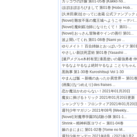
カッコウの許嫁 第01-05巻 [Kakko no...
ほぼほぼほろびまして 第01巻 [Hobo Hob...
[久米田康治] かってに改蔵 公式ファンブック か.
[Novel] 難攻不落の魔王城へようこそ ～デバ...
[Novel] 魔剣鍛冶師になりたくて！ 第01-...
[Novel] おっさん冒険者ケインの善行 第01...
波よ聞いてくれ 第01-08巻 [Nami yo ...
ゆりメイト！ 百合姉妹とおっぱいライフ 第01-0
やさしい新説死霊術 第01巻 [Yasashii ...
[瀬戸メグルx木村有里] 漆黒使いの最強勇者 仲間
ヤるなよヤるなよ絶対ヤるなよ ことりちゃん 第0
黒執事 第1‐30巻 Kuroshitsuji Vol 1-30
やまんば飯 ～新橋のあったか異世界～ 第01
(画集) [なつめえり] des fraises ...
恋か魔法かわからない！2021年01月20日
魔女に捧げるトリック 2021年01月20日更新
シャングリラ・フロンティア2021年01月20日更
週刊少年マガジン 2021年08号 [Weekly...
[Novel] 対魔導学園35試験小隊 第01-1...
Shrink～精神科医ヨワイ～ 第01-04巻
嫁のまにまに 第01-02巻 [Yome no M...
週刊少年サンデー 2021年8号（2021年1月2...