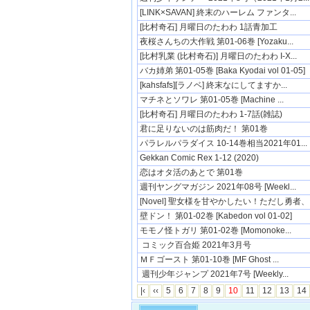
[LINK×SAVAN] 終末のハーレム ファンタ...
[比村奇石] 月曜日のたわわ 1話青加工
夜桜さんちの大作戦 第01-06巻 [Yozaku...
[比村乳業 (比村奇石)] 月曜日のたわわ I-X...
バカ姉弟 第01-05巻 [Baka Kyodai vol 01-05]
[kahsfafs][ラノベ] 終末なにしてますか...
マチネとソワレ 第01-05巻 [Machine ...
[比村奇石] 月曜日のたわわ 1-7話(雑誌)
君に足りないのは筋肉だ！ 第01巻
パラレルパラダイス 10-14巻相当2021年01...
Gekkan Comic Rex 1-12 (2020)
恋はオタ活のあとで 第01巻
週刊ヤングマガジン 2021年08号 [Weekl...
[Novel] 聖女様を甘やかしたい！ただし勇者、..
壁ドン！ 第01-02巻 [Kabedon vol 01-02]
モモノ怪トガリ 第01-02巻 [Momonoke...
コミック百合姫 2021年3月号
ＭＦゴースト 第01-10巻 [MF Ghost ...
週刊少年ジャンプ 2021年7号 [Weekly...
|‹
‹‹
5
6
7
8
9
10
11
12
13
14