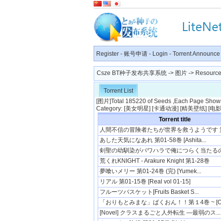
Register
-
账号申请
-
Login
-
Torrent Announce
Csze BT种子发布共享系统
->
图片
-> Resource 
Torrent List
[
图片
]Total 185220 of Seeds ,Each Page Shows 
Category: [
美女明星
] [
卡通动漫
] [
精美壁纸
] [
电
Torrent title
人間不信の冒険者たちが世界を救うようです 第01
あした天気になあれ 第01-58巻 [Ashita...
剣聖の幼馴染がパワハラで俺につらく当たるので
荒くれKNIGHT - Arakure Knight 第1-28巻
夢喰いメリー 第01-24巻 (完) [Yumek...
リアル 第01-15巻 [Real vol 01-15]
フルーツバスケット[Fruits Basket S...
「おりもとみまな」ばくおん！！第１4巻 ~ [Or.
[Novel] クラスまるごと人外転生 ―最弱のス...