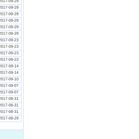
2017-09-29
2017-09-29
2017-09-29
2017-09-29
2017-09-29
2017-09-29
2017-09-23
2017-09-23
2017-09-23
2017-09-23
2017-09-14
2017-09-14
2017-09-10
2017-09-07
2017-09-07
2017-08-31
2017-08-31
2017-08-31
2017-08-29