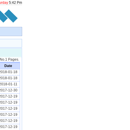
urday
5
:
42
Pm
t No.1 Pages.
Date
2018-01-18
2018-01-18
2018-01-11
2017-12-30
2017-12-19
2017-12-19
2017-12-19
2017-12-19
2017-12-19
2017-12-19