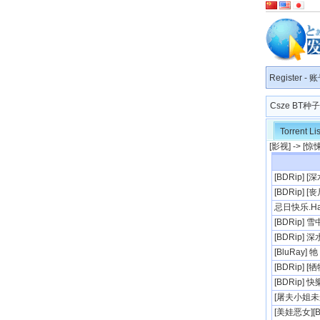
Register
-
账
Csze BT
Torrent Lis
[
影视
] -> [
惊
[BDRip] [深
[BDRip] [
忌日快乐.Happ
[BDRip] 雪
[BDRip] 深水
[BluRay] 牠
[BDRip] [牺
[BDRip] 快
[屠夫小姐未删减版
[美娃恶女][BD