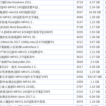
打牆Enter.Nowhere.2011...
3719
4.37 GB
HD-MP4/2.24G][国语繁中][1...
3692
2.24 GB
BD-mkv/18.48GB][双语][7...
3547
18.48 GB
-MP4/1.28G][英语/中文字幕][...
4946
1.28 GB
车惊魂 Ryde][BD-MP4/1.2...
3147
1.22 GB
岛屿 Most Beautiful Is...
3738
1.17 GB
.F.A.][WEB-MP4/2.92GB][中英双字][1080P]
3205
2.93 GB
35楼的生存游戏][BD-MP4/1.36...
4020
1.36 GB
OtherLife.2017.1080p.mkv.[3.67GB][繁中]
3212
3.67 GB
德州電鋸殺人狂前傳Leatherface.2...
3205
3.03 GB
奔日记][HD-MKV/2.13G][粤语中...
5452
2.11 GB
皮脸][BD-MP4/1.27G][英语中...
3615
1.27 GB
保姆The.Babysitter.201...
3836
2.5 GB
娜贝尔2：诞生.Annabelle.2.C...
2617
4.26 GB
毛骨悚然2][BD-MKV/1.22GB][...
4033
1.23 GB
颤栗汪洋3][BD-MP4/1G][中文字幕][720P]
2456
932.97 MB
许愿/夺命潘朵拉][BD-MP4/1.09...
2309
1.1 GB
惊心食人族][BD-MKV/1.41GB]...
2767
1.42 GB
2][HD-MP4/1.16G][中文字幕][720P]
2315
1.17 GB
奪命潘朵拉Wish.Upon.2017.U...
2393
6.56 GB
魔][HD-MKV/1.62G][英语中英双...
3976
1.19 GB